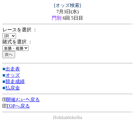
[オッズ検索]
7月3日(水)
門別
6回 5日目
レースを選択 ：
賭式を選択 ：
■
出走表
■
オッズ
■
競走成績
■
払戻金
開催ﾒﾆｭｰへ戻る
TOPへ戻る
Hokkaidokeiba