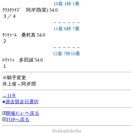
10着 1枠 1番
ｸﾘｽﾀﾗｲｽﾞ 阿岸潤(変) 54.0
３／４
－－－－－－
11着 6枠 7番
ﾀﾝﾄｩｰﾑ 桑村真 54.0
２
－－－－－－
12着 7枠10番
ﾚﾘｯｼｭ 多田誠 54.0
１
※騎手変更
井上俊→阿岸潤
←11Ｒ
■
過去競走日選択
開催ﾒﾆｭｰへ戻る
TOPへ戻る
Hokkaidokeiba