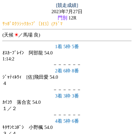
[競走成績]
2023年7月27日
門別
12R
ｻｯﾎﾟﾛｸﾗｼｯｸｶｯﾌﾟ〔H3〕(ｱﾄﾞﾏ
(天候
／馬場 良)
1着 5枠 5番
ｵｽｶｰﾌﾞﾚｲﾝ 阿部龍 54.0
1:14:2
－－－－－－
2着 6枠 8番
ｼﾞｬﾃｨﾙｳｨ [佐]飛田愛 54.0
４
－－－－－－
3着 3枠 3番
ｶｲｺｳ 落合玄 54.0
１／２
－－－－－－
4着 5枠 6番
ｷﾀｻﾝﾋｺﾎﾞｼ 小野楓 54.0
３／４