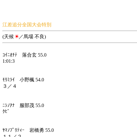
江差追分全国大会特別
(天候
／馬場 不良)
ｺｲﾆｵﾁﾃ 落合玄 55.0
1:01:3
ﾓﾘﾐﾗｲ 小野楓 54.0
３／４
ﾆｼﾉｱﾅ 服部茂 55.0
ｸﾋﾞ
ﾔﾏﾉﾌﾟﾘﾃｨｰ 岩橋勇 55.0
１１／２