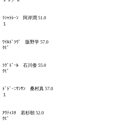
ﾗｼｬﾄﾚｰﾝ 阿岸潤 51.0
１
ﾜｲﾙﾄﾞﾗｳﾞ 阪野学 57.0
ｸﾋﾞ
ﾗｸﾞﾄﾞｰﾙ 石川倭 55.0
ｸﾋﾞ
ﾄﾞﾄﾞｰﾆｻﾝｻﾝ 桑村真 57.0
１
ｱｳﾃｨｽﾀ 若杉朝 52.0
ｸﾋﾞ