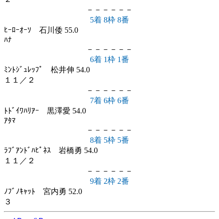
－－－－－－
5着 8枠 8番
ﾋｰﾛｰｵｰｿ 石川倭 55.0
ﾊﾅ
－－－－－－
6着 1枠 1番
ﾐﾝﾄｼﾞｭﾚｯﾌﾟ 松井伸 54.0
１１／２
－－－－－－
7着 6枠 6番
ﾄﾄﾞｲﾜﾊﾘｱｰ 黒澤愛 54.0
ｱﾀﾏ
－－－－－－
8着 5枠 5番
ﾗﾌﾞｱﾝﾄﾞﾊﾋﾟﾈｽ 岩橋勇 54.0
１１／２
－－－－－－
9着 2枠 2番
ﾉﾌﾞﾉｷｬｯﾄ 宮内勇 52.0
３