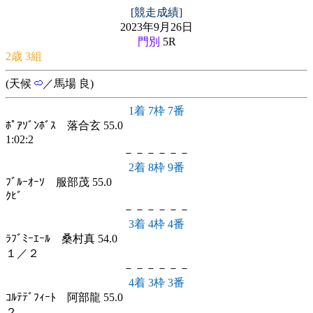
[競走成績]
2023年9月26日
門別
5R
2歳 3組
(天候
／馬場 良)
1着 7枠 7番
ﾎﾟｱｿﾞﾝﾎﾞｽ 落合玄 55.0
1:02:2
－－－－－－
2着 8枠 9番
ﾌﾞﾙｰｵｰｿ 服部茂 55.0
ｸﾋﾞ
－－－－－－
3着 4枠 4番
ﾗﾌﾞﾐｰｴｰﾙ 桑村真 54.0
１／２
－－－－－－
4着 3枠 3番
ｺﾙﾃﾃﾞﾌｨｰﾄ 阿部龍 55.0
２