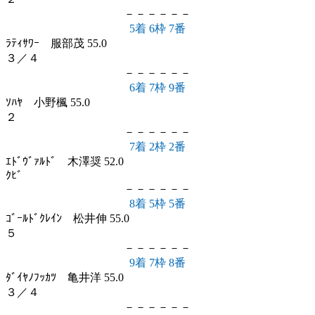
－－－－－－
5着 6枠 7番
ﾗﾃｨｻﾜｰ 服部茂 55.0
３／４
－－－－－－
6着 7枠 9番
ｿﾊﾔ 小野楓 55.0
２
－－－－－－
7着 2枠 2番
ｴﾄﾞｳﾞｧﾙﾄﾞ 木澤奨 52.0
ｸﾋﾞ
－－－－－－
8着 5枠 5番
ｺﾞｰﾙﾄﾞｸﾚｲﾝ 松井伸 55.0
５
－－－－－－
9着 7枠 8番
ﾀﾞｲﾔﾉﾌｯｶﾂ 亀井洋 55.0
３／４
－－－－－－