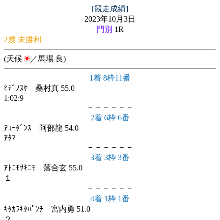
[競走成績]
2023年10月3日
門別
1R
2歳 未勝利
(天候
／馬場 良)
1着 8枠11番
ﾋﾃﾞﾉｽｹ 桑村真 55.0
1:02:9
－－－－－－
2着 6枠 6番
ｱｺｰﾀﾞﾝｽ 阿部龍 54.0
ｱﾀﾏ
－－－－－－
3着 3枠 3番
ｱﾄﾆﾓｻｷﾆﾓ 落合玄 55.0
１
－－－－－－
4着 1枠 1番
ｷﾀｶﾗｷﾀﾊﾟﾝﾁ 宮内勇 51.0
２