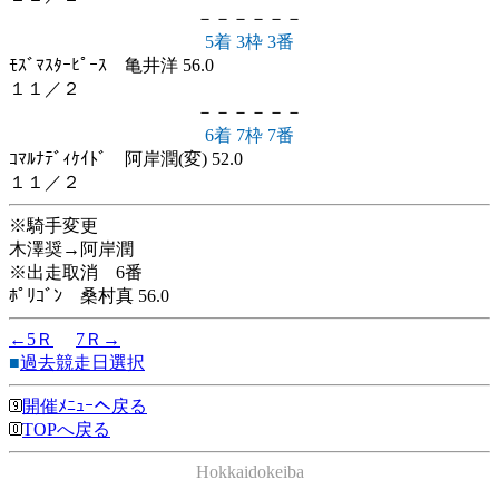
－－－－－－
5着 3枠 3番
ﾓｽﾞﾏｽﾀｰﾋﾟｰｽ 亀井洋 56.0
１１／２
－－－－－－
6着 7枠 7番
ｺﾏﾙﾅﾃﾞｨｹｲﾄﾞ 阿岸潤(変) 52.0
１１／２
※騎手変更
木澤奨→阿岸潤
※出走取消 6番
ﾎﾟﾘｺﾞﾝ 桑村真 56.0
←5Ｒ
7Ｒ→
■
過去競走日選択
開催ﾒﾆｭｰへ戻る
TOPへ戻る
Hokkaidokeiba