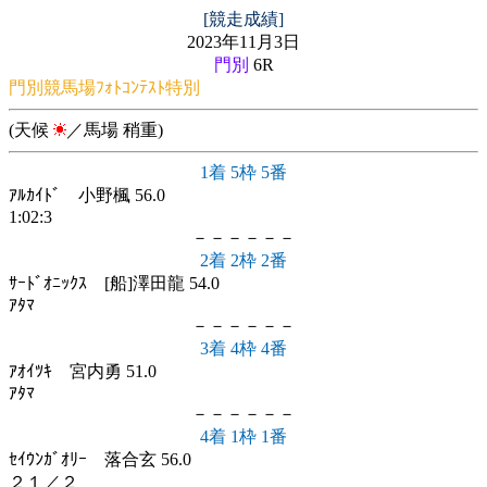
[競走成績]
2023年11月3日
門別
6R
門別競馬場ﾌｫﾄｺﾝﾃｽﾄ特別
(天候
／馬場 稍重)
1着 5枠 5番
ｱﾙｶｲﾄﾞ 小野楓 56.0
1:02:3
－－－－－－
2着 2枠 2番
ｻｰﾄﾞｵﾆｯｸｽ [船]澤田龍 54.0
ｱﾀﾏ
－－－－－－
3着 4枠 4番
ｱｵｲﾂｷ 宮内勇 51.0
ｱﾀﾏ
－－－－－－
4着 1枠 1番
ｾｲｳﾝｶﾞｵﾘｰ 落合玄 56.0
２１／２