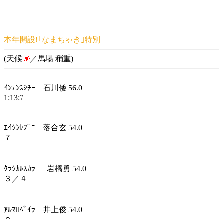
本年開設!｢なまちゃき｣特別
(天候
／馬場 稍重)
ｲﾝﾃﾝｽｼﾁｰ 石川倭 56.0
1:13:7
ｴｲｼﾝﾚﾌﾟﾆ 落合玄 54.0
７
ｸﾗｼｶﾙｽｶﾗｰ 岩橋勇 54.0
３／４
ｱﾙﾏﾛﾍﾞｲﾗ 井上俊 54.0