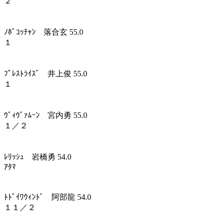
２
ﾉﾎﾞｺｯﾁｬﾝ 落合玄 55.0
１
ﾌﾟﾚｽﾄﾗｲｽﾞ 井上俊 55.0
１
ｳﾞｨｳﾞｧﾑｰﾝ 宮内勇 55.0
１／２
ﾚﾘｯｼｭ 岩橋勇 54.0
ｱﾀﾏ
ﾄﾄﾞｲﾜｳｨﾝﾄﾞ 阿部龍 54.0
１１／２