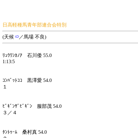
日高軽種馬青年部連合会特別
(天候
／馬場 不良)
ﾘｭｳﾜﾝｶﾉｱ 石川倭 55.0
1:13:5
ｺﾝﾊﾞｯﾄｺｺ 黒澤愛 54.0
１
ﾋﾞｷﾞﾝｻﾞﾋﾞｷﾞﾝ 服部茂 54.0
３／４
ﾀﾝﾄｩｰﾑ 桑村真 54.0