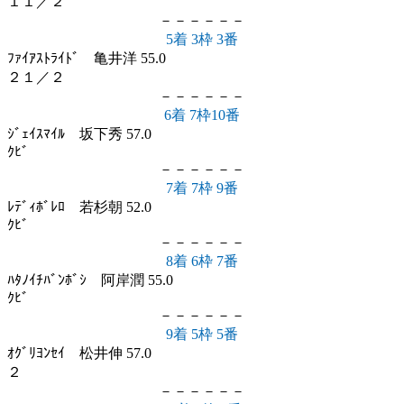
１１／２
－－－－－－
5着 3枠 3番
ﾌｧｲｱｽﾄﾗｲﾄﾞ 亀井洋 55.0
２１／２
－－－－－－
6着 7枠10番
ｼﾞｪｲｽﾏｲﾙ 坂下秀 57.0
ｸﾋﾞ
－－－－－－
7着 7枠 9番
ﾚﾃﾞｨﾎﾞﾚﾛ 若杉朝 52.0
ｸﾋﾞ
－－－－－－
8着 6枠 7番
ﾊﾀﾉｲﾁﾊﾞﾝﾎﾞｼ 阿岸潤 55.0
ｸﾋﾞ
－－－－－－
9着 5枠 5番
ｵｸﾞﾘﾖﾝｾｲ 松井伸 57.0
２
－－－－－－