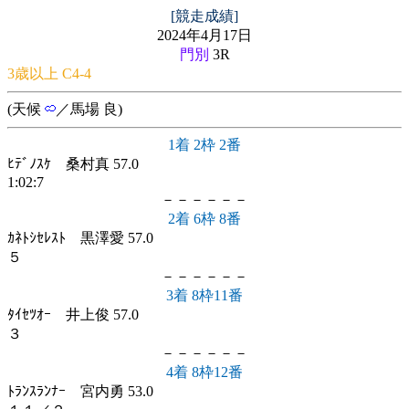
[競走成績]
2024年4月17日
門別
3R
3歳以上 C4-4
(天候
／馬場 良)
1着 2枠 2番
ﾋﾃﾞﾉｽｹ 桑村真 57.0
1:02:7
－－－－－－
2着 6枠 8番
ｶﾈﾄｼｾﾚｽﾄ 黒澤愛 57.0
５
－－－－－－
3着 8枠11番
ﾀｲｾﾂｵｰ 井上俊 57.0
３
－－－－－－
4着 8枠12番
ﾄﾗﾝｽﾗﾝﾅｰ 宮内勇 53.0