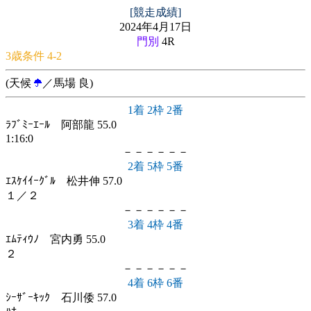
[競走成績]
2024年4月17日
門別
4R
3歳条件 4-2
(天候
／馬場 良)
1着 2枠 2番
ﾗﾌﾞﾐｰｴｰﾙ 阿部龍 55.0
1:16:0
－－－－－－
2着 5枠 5番
ｴｽｹｲｲｰｸﾞﾙ 松井伸 57.0
１／２
－－－－－－
3着 4枠 4番
ｴﾑﾃｨｳﾉ 宮内勇 55.0
２
－－－－－－
4着 6枠 6番
ｼｰｻﾞｰｷｯｸ 石川倭 57.0