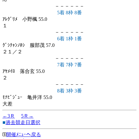
ﾊﾅ
－－－－－－
5着 8枠 8番
ｱﾚｸﾞﾘﾒ 小野楓 55.0
１
－－－－－－
6着 1枠 1番
ｸﾞｼﾁｬﾝﾉﾎｼ 服部茂 57.0
２１／２
－－－－－－
7着 7枠 7番
ｱﾔﾒｲﾛ 落合玄 55.0
２
－－－－－－
8着 3枠 3番
ﾓﾅﾋﾞｼﾞｭｰ 亀井洋 55.0
大差
←3Ｒ
5Ｒ→
■
過去競走日選択
開催ﾒﾆｭｰへ戻る