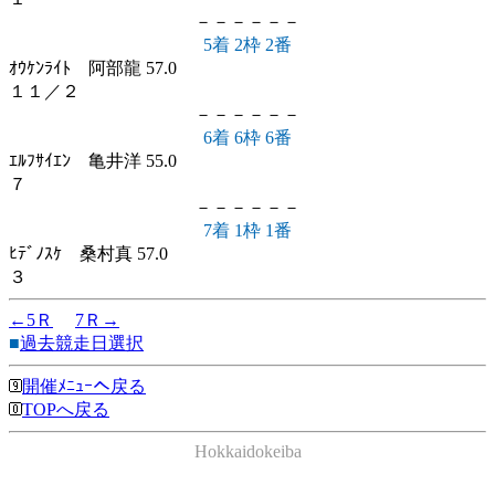
－－－－－－
5着 2枠 2番
ｵｳｹﾝﾗｲﾄ 阿部龍 57.0
１１／２
－－－－－－
6着 6枠 6番
ｴﾙﾌｻｲｴﾝ 亀井洋 55.0
７
－－－－－－
7着 1枠 1番
ﾋﾃﾞﾉｽｹ 桑村真 57.0
３
←5Ｒ
7Ｒ→
■
過去競走日選択
開催ﾒﾆｭｰへ戻る
TOPへ戻る
Hokkaidokeiba