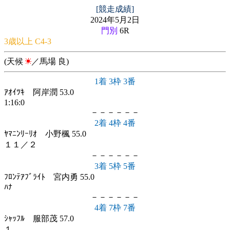
[競走成績]
2024年5月2日
門別
6R
3歳以上 C4-3
(天候
／馬場 良)
1着 3枠 3番
ｱｵｲﾂｷ 阿岸潤 53.0
1:16:0
－－－－－－
2着 4枠 4番
ﾔﾏﾆﾝﾘｰﾘｵ 小野楓 55.0
１１／２
－－－－－－
3着 5枠 5番
ﾌﾛﾝﾃｱﾌﾞﾗｲﾄ 宮内勇 55.0
ﾊﾅ
－－－－－－
4着 7枠 7番
ｼｬｯﾌﾙ 服部茂 57.0
１