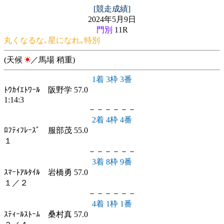
[競走成績]
2024年5月9日
門別
11R
丸くなるな､星になれ｡特別
(天候
／馬場 稍重)
1着 3枠 3番
ﾄｳｶｲｴﾄﾜｰﾙ 阪野学 57.0
1:14:3
－－－－－－
2着 4枠 4番
ﾛﾌﾃｨﾌﾚｰｽﾞ 服部茂 55.0
１
－－－－－－
3着 8枠 9番
ｽﾏｰﾄｱﾙﾀｲﾙ 岩橋勇 57.0
１／２
－－－－－－
4着 1枠 1番
ｽﾃｨｰﾙｽﾄｰﾑ 桑村真 57.0