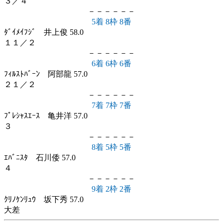
３／４
－－－－－－
5着 8枠 8番
ﾀﾞｲﾒｲﾌｼﾞ 井上俊 58.0
１１／２
－－－－－－
6着 6枠 6番
ﾌｨﾙｽﾄﾊﾞｰﾝ 阿部龍 57.0
２１／２
－－－－－－
7着 7枠 7番
ﾌﾟﾚｼｬｽｴｰｽ 亀井洋 57.0
３
－－－－－－
8着 5枠 5番
ｴﾊﾞﾆｽﾀ 石川倭 57.0
４
－－－－－－
9着 2枠 2番
ｸﾘﾉｹﾝﾘｭｳ 坂下秀 57.0
大差