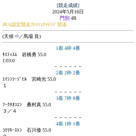
[競走成績]
2024年5月16日
門別
4R
JRA認定競走ﾌﾚｯｼｭﾁｬﾚﾝｼﾞ競走
(天候
／馬場 良)
1着 4枠 4番
ｷｴﾃｨｽﾑ 岩橋勇 55.0
1:03:0
－－－－－－
2着 2枠 2番
ｴｲｼﾝﾗｰｼﾞﾋﾙ 宮崎光 55.0
１
－－－－－－
3着 7枠 8番
ﾌｰｸﾀｵﾕｴﾝ 桑村真 55.0
３／４
－－－－－－
4着 1枠 1番
ｺﾓﾘｷｰｽﾄﾝ 石川倭 55.0