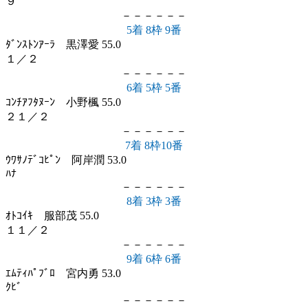
９
－－－－－－
5着 8枠 9番
ﾀﾞﾝｽﾄﾝｱｰﾗ 黒澤愛 55.0
１／２
－－－－－－
6着 5枠 5番
ｺﾝﾁｱﾌﾀﾇｰﾝ 小野楓 55.0
２１／２
－－－－－－
7着 8枠10番
ｳﾜｻﾉﾃﾞｺﾋﾟﾝ 阿岸潤 53.0
ﾊﾅ
－－－－－－
8着 3枠 3番
ｵﾄｺｲｷ 服部茂 55.0
１１／２
－－－－－－
9着 6枠 6番
ｴﾑﾃｨﾊﾟﾌﾞﾛ 宮内勇 53.0
ｸﾋﾞ
－－－－－－