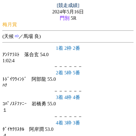
[競走成績]
2024年5月16日
門別
5R
梅月賞
(天候
／馬場 良)
1着 2枠 2番
ｱﾝﾃﾅﾗｽﾄ 落合玄 54.0
1:02:4
－－－－－－
2着 5枠 5番
ﾄﾄﾞｲﾜｳｨﾝﾄﾞ 阿部龍 55.0
ﾊﾅ
－－－－－－
3着 4枠 4番
ｺﾊﾟﾉｽﾃﾌｧﾆｰ 岩橋勇 55.0
１
－－－－－－
4着 3枠 3番
ﾀﾞｲﾔｸﾘｽﾀﾙ 阿岸潤 53.0
４