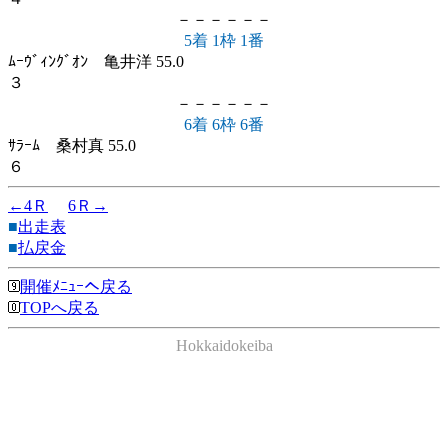
－－－－－－
5着 1枠 1番
ﾑｰｳﾞｨﾝｸﾞｵﾝ 亀井洋 55.0
３
－－－－－－
6着 6枠 6番
ｻﾗｰﾑ 桑村真 55.0
６
←4Ｒ
6Ｒ→
■
出走表
■
払戻金
開催ﾒﾆｭｰへ戻る
TOPへ戻る
Hokkaidokeiba