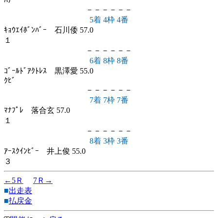
ﾊﾅ
－－－－－－
5着 4枠 4番
ｷｮｳｴｲﾎﾞﾝﾊﾞｰ 石川倭 57.0
１
－－－－－－
6着 8枠 8番
ｺﾞｰﾙﾄﾞｱｸﾄﾚｽ 黒澤愛 55.0
ｸﾋﾞ
－－－－－－
7着 7枠 7番
ﾏﾅﾌﾟﾚ 落合玄 57.0
１
－－－－－－
8着 3枠 3番
ｱｰｽｸｲﾝﾋﾞｰ 井上俊 55.0
３
←5Ｒ
7Ｒ→
■
出走表
■
払戻金