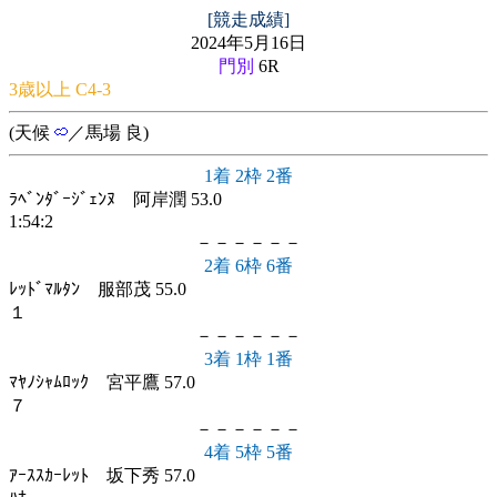
[競走成績]
2024年5月16日
門別
6R
3歳以上 C4-3
(天候
／馬場 良)
1着 2枠 2番
ﾗﾍﾞﾝﾀﾞｰｼﾞｪﾝﾇ 阿岸潤 53.0
1:54:2
－－－－－－
2着 6枠 6番
ﾚｯﾄﾞﾏﾙﾀﾝ 服部茂 55.0
１
－－－－－－
3着 1枠 1番
ﾏﾔﾉｼｬﾑﾛｯｸ 宮平鷹 57.0
７
－－－－－－
4着 5枠 5番
ｱｰｽｽｶｰﾚｯﾄ 坂下秀 57.0