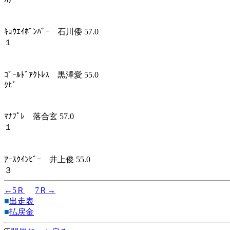
ﾊﾅ
ｷｮｳｴｲﾎﾞﾝﾊﾞｰ 石川倭 57.0
１
ｺﾞｰﾙﾄﾞｱｸﾄﾚｽ 黒澤愛 55.0
ｸﾋﾞ
ﾏﾅﾌﾟﾚ 落合玄 57.0
１
ｱｰｽｸｲﾝﾋﾞｰ 井上俊 55.0
３
←5Ｒ
7Ｒ→
■
出走表
■
払戻金