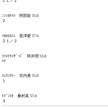
１１／２
ﾆｼﾉｶｹﾊｼ 阿部龍 55.0
２
ｲｶﾛｽｶﾌｪ 黒澤愛 57.0
２１／２
ﾗｲﾒｲｳｨｻﾞｰﾄﾞ 阿岸潤 53.0
ﾊﾅ
ﾘｭｳﾉｱﾗｰ 宮内勇 55.0
１
ﾋﾃﾞﾉｽｹ 桑村真 57.0
３