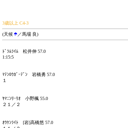
3歳以上 C4-3
(天候
／馬場 良)
ﾄﾞﾗﾑﾗｲﾑ 松井伸 57.0
1:15:5
ﾏﾃﾝﾛｳｶﾞｰﾃﾞﾝ 岩橋勇 57.0
１
ﾔﾏﾆﾝﾘｰﾘｵ 小野楓 55.0
２１／２
ｵｳｹﾝﾗｲﾄ [岩]高橋悠 57.0