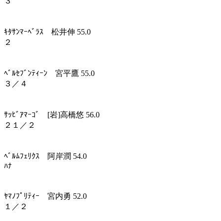
３
ｷﾀｻﾝﾏｰﾍﾞﾗｽ 松井伸 55.0
２
ﾍﾞﾙｾﾌﾞﾝﾃｨｰﾝ 宮平鷹 55.0
３／４
ｻｯﾋﾞｱﾏｰｺﾞ [岩]高橋悠 56.0
２１／２
ﾍﾞﾙﾑﾌｪﾘｸｽ 阿岸潤 54.0
ﾊﾅ
ﾔﾏﾉﾌﾟﾘﾃｨｰ 宮内勇 52.0
１／２