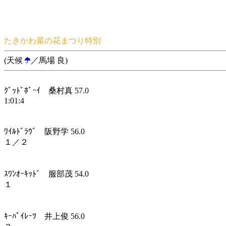
たきかわ菜の花まつり特別
(天候
／馬場 良)
ｸﾞｯﾄﾞﾎﾞｰｲ 桑村真 57.0
1:01:4
ﾜｲﾙﾄﾞﾗｳﾞ 阪野学 56.0
１／２
ｽﾜﾝｵｰｷｯﾄﾞ 服部茂 54.0
１
ｷｰﾊﾟｲﾚｰﾂ 井上俊 56.0