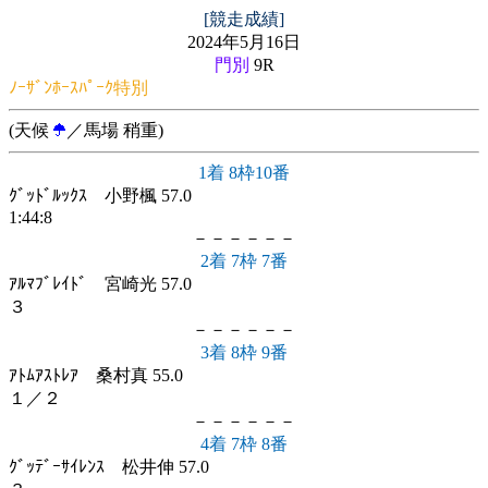
[競走成績]
2024年5月16日
門別
9R
ﾉｰｻﾞﾝﾎｰｽﾊﾟｰｸ特別
(天候
／馬場 稍重)
1着 8枠10番
ｸﾞｯﾄﾞﾙｯｸｽ 小野楓 57.0
1:44:8
－－－－－－
2着 7枠 7番
ｱﾙﾏﾌﾞﾚｲﾄﾞ 宮崎光 57.0
３
－－－－－－
3着 8枠 9番
ｱﾄﾑｱｽﾄﾚｱ 桑村真 55.0
１／２
－－－－－－
4着 7枠 8番
ｸﾞｯﾃﾞｰｻｲﾚﾝｽ 松井伸 57.0