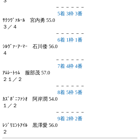
３
－－－－－－
5着 3枠 3番
ｻｸﾗｳﾞｧﾙｰﾙ 宮内勇 55.0
３／４
－－－－－－
6着 1枠 1番
ｼﾙｳﾞｧｰｱｰﾏｰ 石川倭 56.0
４
－－－－－－
7着 4枠 4番
ｱﾑﾚｰﾄｩﾑ 服部茂 57.0
２１／２
－－－－－－
8着 5枠 5番
ｶｽﾞﾎﾞﾆﾌｧｼｵ 阿岸潤 54.0
１／２
－－－－－－
9着 2枠 2番
ﾚｼﾞﾘｴﾝﾄｱｲﾙ 黒澤愛 56.0
２