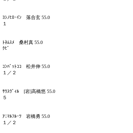
ﾖｼﾉﾋﾛｰｲﾝ 落合玄 55.0
１
ﾄﾈﾑｽﾒ 桑村真 55.0
ｸﾋﾞ
ｺﾝﾊﾞｯﾄｺｺ 松井伸 55.0
１／２
ｻｳｽｳﾞｨﾙ [岩]高橋悠 55.0
５
ｱﾆﾏﾙﾌﾙｰﾂ 岩橋勇 55.0
１／２