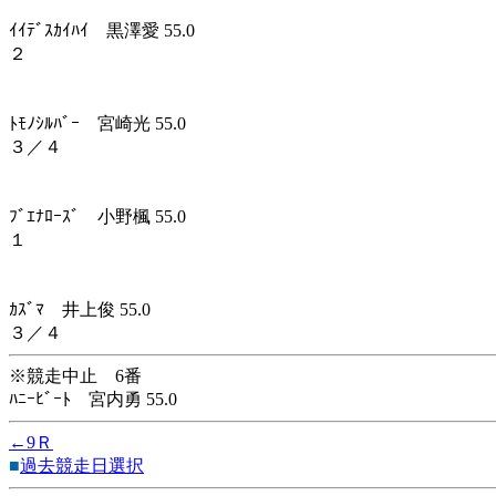
ｲｲﾃﾞｽｶｲﾊｲ 黒澤愛 55.0
２
ﾄﾓﾉｼﾙﾊﾞｰ 宮崎光 55.0
３／４
ﾌﾞｴﾅﾛｰｽﾞ 小野楓 55.0
１
ｶｽﾞﾏ 井上俊 55.0
３／４
※競走中止 6番
ﾊﾆｰﾋﾞｰﾄ 宮内勇 55.0
←9Ｒ
■
過去競走日選択