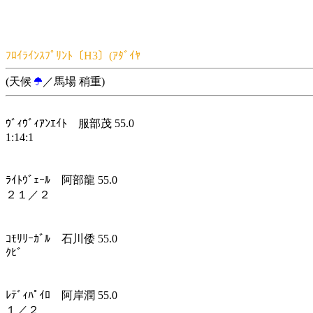
ﾌﾛｲﾗｲﾝｽﾌﾟﾘﾝﾄ〔H3〕(ｱﾀﾞｲﾔ
(天候
／馬場 稍重)
ｳﾞｨｳﾞｨｱﾝｴｲﾄ 服部茂 55.0
1:14:1
ﾗｲﾄｳﾞｪｰﾙ 阿部龍 55.0
２１／２
ｺﾓﾘﾘｰｶﾞﾙ 石川倭 55.0
ｸﾋﾞ
ﾚﾃﾞｨﾊﾟｲﾛ 阿岸潤 55.0
１／２