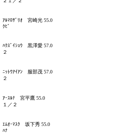
２１／２
ｱﾙﾏﾛｻﾞﾘｵ 宮崎光 55.0
ｸﾋﾞ
ﾊｸｽﾞｲｼｮｳ 黒澤愛 57.0
２
ﾆｯﾄｳｱｲｱﾝ 服部茂 57.0
２
ｱｰｽﾙﾅ 宮平鷹 55.0
１／２
ｴﾑｵｰﾏｽｸ 坂下秀 55.0
ﾊﾅ