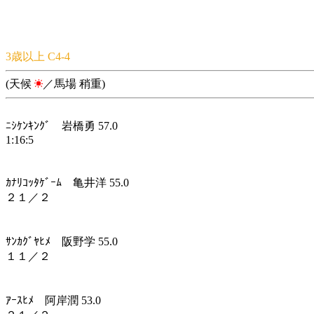
3歳以上 C4-4
(天候
／馬場 稍重)
ﾆｼｹﾝｷﾝｸﾞ 岩橋勇 57.0
1:16:5
ｶﾅﾘｺｯﾀｹﾞｰﾑ 亀井洋 55.0
２１／２
ｻﾝｶｸﾞﾔﾋﾒ 阪野学 55.0
１１／２
ｱｰｽﾋﾒ 阿岸潤 53.0