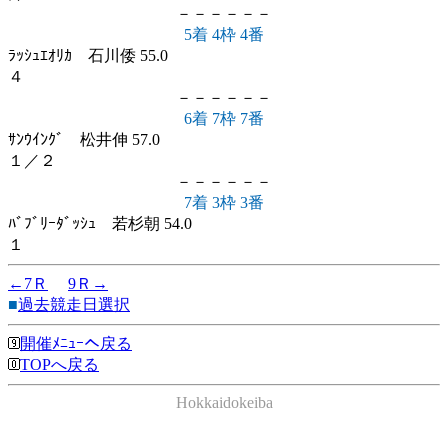
－－－－－－
5着 4枠 4番
ﾗｯｼｭｴｵﾘｶ 石川倭 55.0
４
－－－－－－
6着 7枠 7番
ｻﾝｳｲﾝｸﾞ 松井伸 57.0
１／２
－－－－－－
7着 3枠 3番
ﾊﾞﾌﾞﾘｰﾀﾞｯｼｭ 若杉朝 54.0
１
←7Ｒ
9Ｒ→
■
過去競走日選択
開催ﾒﾆｭｰへ戻る
TOPへ戻る
Hokkaidokeiba