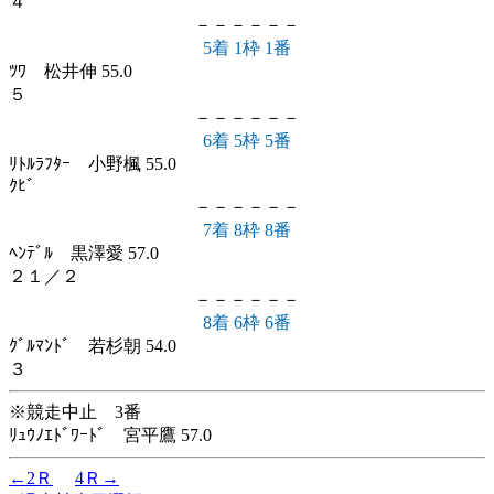
４
－－－－－－
5着 1枠 1番
ﾂﾜ 松井伸 55.0
５
－－－－－－
6着 5枠 5番
ﾘﾄﾙﾗﾌﾀｰ 小野楓 55.0
ｸﾋﾞ
－－－－－－
7着 8枠 8番
ﾍﾝﾃﾞﾙ 黒澤愛 57.0
２１／２
－－－－－－
8着 6枠 6番
ｸﾞﾙﾏﾝﾄﾞ 若杉朝 54.0
３
※競走中止 3番
ﾘｭｳﾉｴﾄﾞﾜｰﾄﾞ 宮平鷹 57.0
←2Ｒ
4Ｒ→