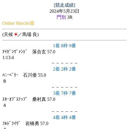
[競走成績]
2024年5月23日
門別
3R
Online Marche賞
(天候
／馬場 良)
1着 8枠 9番
ｱｲｾﾞﾝｳﾞｧﾝﾄﾞ 落合玄 57.0
1:13:4
－－－－－－
2着 2枠 2番
ﾊﾆｰﾍﾞﾘｰ 石川倭 55.0
８
－－－－－－
3着 7枠 7番
ｽﾀｰｵﾌﾞｽﾃｯﾌﾟ 桑村真 57.0
４
－－－－－－
4着 4枠 4番
ﾌﾙﾄﾞﾗｲｳﾞ 岩橋勇 57.0