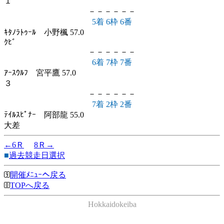
１
－－－－－－
5着 6枠 6番
ｷﾀﾉﾗﾄｩｰﾙ 小野楓 57.0
ｸﾋﾞ
－－－－－－
6着 7枠 7番
ｱｰｽｳﾙﾌ 宮平鷹 57.0
３
－－－－－－
7着 2枠 2番
ﾃｲﾙｽﾋﾟﾅｰ 阿部龍 55.0
大差
←6Ｒ
8Ｒ→
■
過去競走日選択
開催ﾒﾆｭｰへ戻る
TOPへ戻る
Hokkaidokeiba