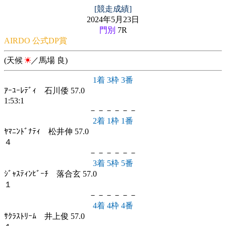
[競走成績]
2024年5月23日
門別
7R
AIRDO 公式DP賞
(天候
／馬場 良)
1着 3枠 3番
ｱｰﾕｰﾚﾃﾞｨ 石川倭 57.0
1:53:1
－－－－－－
2着 1枠 1番
ﾔﾏﾆﾝﾄﾞﾅﾃｨ 松井伸 57.0
４
－－－－－－
3着 5枠 5番
ｼﾞｬｽﾃｨﾝﾋﾞｰﾁ 落合玄 57.0
１
－－－－－－
4着 4枠 4番
ｻｸﾗｽﾄﾘｰﾑ 井上俊 57.0