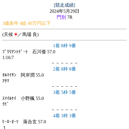
[競走成績]
2024年5月29日
門別
7R
3歳条件 4組 40万円以下
(天候
／馬場 良)
1着 8枠 9番
ﾌﾞﾘﾘｱﾝﾄｹﾞｰﾄ 石川倭 57.0
1:16:7
－－－－－－
2着 8枠 8番
ﾀﾙﾏｲｻﾝ 阿岸潤 55.0
ｱﾀﾏ
－－－－－－
3着 5枠 5番
ｽﾏｲﾙｹｲ 小野楓 55.0
ｸﾋﾞ
－－－－－－
4着 3枠 3番
ﾋｰﾛｰｵｰｿ 落合玄 57.0
１