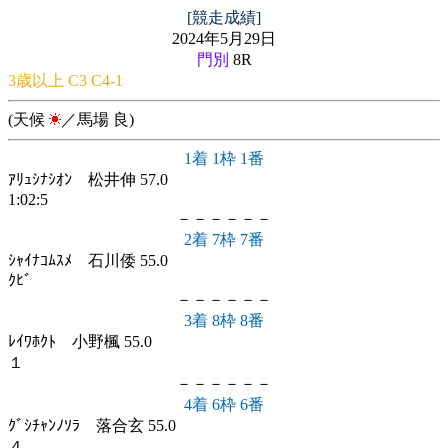
[競走成績]
2024年5月29日
門別
8R
3歳以上 C3 C4-1
(天候
／馬場 良)
1着 1枠 1番
ｱﾘｭｼﾅｼｵﾝ 松井伸 57.0
1:02:5
－－－－－－
2着 7枠 7番
ｼｬｲﾅｺﾑｽﾒ 石川倭 55.0
ｸﾋﾞ
－－－－－－
3着 8枠 8番
ﾚｲﾜﾎｸﾄ 小野楓 55.0
１
－－－－－－
4着 6枠 6番
ｸﾞｼﾁｬﾝﾉｿﾗ 落合玄 55.0
４