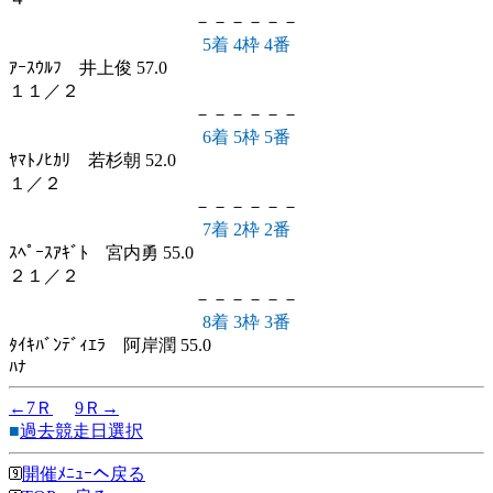
－－－－－－
5着 4枠 4番
ｱｰｽｳﾙﾌ 井上俊 57.0
１１／２
－－－－－－
6着 5枠 5番
ﾔﾏﾄﾉﾋｶﾘ 若杉朝 52.0
１／２
－－－－－－
7着 2枠 2番
ｽﾍﾟｰｽｱｷﾞﾄ 宮内勇 55.0
２１／２
－－－－－－
8着 3枠 3番
ﾀｲｷﾊﾞﾝﾃﾞｨｴﾗ 阿岸潤 55.0
ﾊﾅ
←7Ｒ
9Ｒ→
■
過去競走日選択
開催ﾒﾆｭｰへ戻る