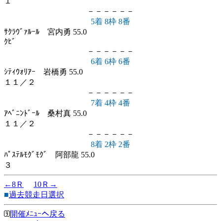
１
－－－－－－
5着 8枠 8番
ｻｸﾗｳﾞｧﾙｰﾙ 宮内勇 55.0
ｸﾋﾞ
－－－－－－
6着 6枠 6番
ｼﾃｨｳｫﾘｱｰ 岩橋勇 55.0
１１／２
－－－－－－
7着 4枠 4番
ｱﾍﾞﾆﾝﾄﾞｰﾙ 桑村真 55.0
１１／２
－－－－－－
8着 2枠 2番
ﾊﾟｽﾃﾙﾓｸﾞﾓｸﾞ 阿部龍 55.0
３
←8Ｒ
10Ｒ→
■
過去競走日選択
開催ﾒﾆｭｰへ戻る