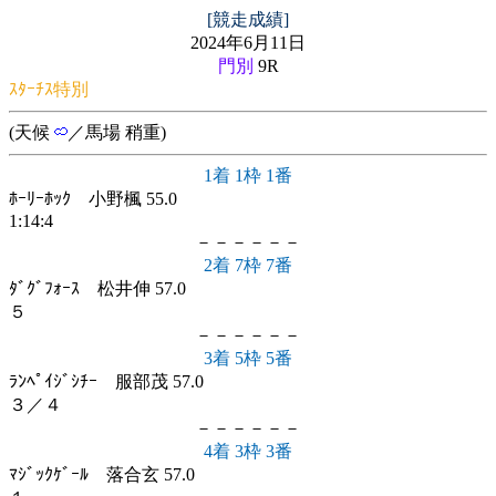
[競走成績]
2024年6月11日
門別
9R
ｽﾀｰﾁｽ特別
(天候
／馬場 稍重)
1着 1枠 1番
ﾎｰﾘｰﾎｯｸ 小野楓 55.0
1:14:4
－－－－－－
2着 7枠 7番
ﾀﾞｸﾞﾌｫｰｽ 松井伸 57.0
５
－－－－－－
3着 5枠 5番
ﾗﾝﾍﾟｲｼﾞｼﾁｰ 服部茂 57.0
３／４
－－－－－－
4着 3枠 3番
ﾏｼﾞｯｸｹﾞｰﾙ 落合玄 57.0