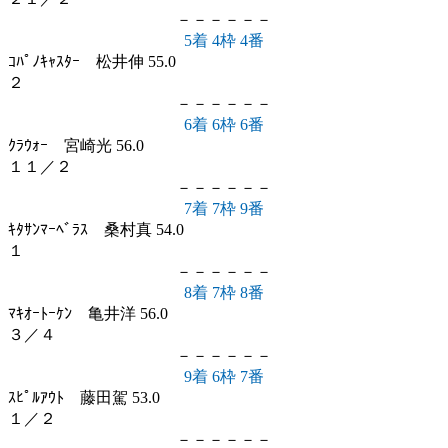
－－－－－－
5着 4枠 4番
ｺﾊﾟﾉｷｬｽﾀｰ 松井伸 55.0
２
－－－－－－
6着 6枠 6番
ｸﾗｳｫｰ 宮崎光 56.0
１１／２
－－－－－－
7着 7枠 9番
ｷﾀｻﾝﾏｰﾍﾞﾗｽ 桑村真 54.0
１
－－－－－－
8着 7枠 8番
ﾏｷｵｰﾄｰｹﾝ 亀井洋 56.0
３／４
－－－－－－
9着 6枠 7番
ｽﾋﾟﾙｱｳﾄ 藤田駕 53.0
１／２
－－－－－－