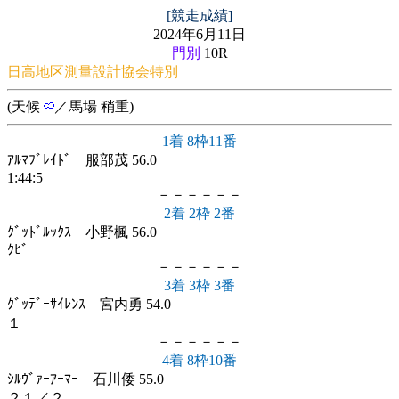
[競走成績]
2024年6月11日
門別
10R
日高地区測量設計協会特別
(天候
／馬場 稍重)
1着 8枠11番
ｱﾙﾏﾌﾞﾚｲﾄﾞ 服部茂 56.0
1:44:5
－－－－－－
2着 2枠 2番
ｸﾞｯﾄﾞﾙｯｸｽ 小野楓 56.0
ｸﾋﾞ
－－－－－－
3着 3枠 3番
ｸﾞｯﾃﾞｰｻｲﾚﾝｽ 宮内勇 54.0
１
－－－－－－
4着 8枠10番
ｼﾙｳﾞｧｰｱｰﾏｰ 石川倭 55.0
２１／２