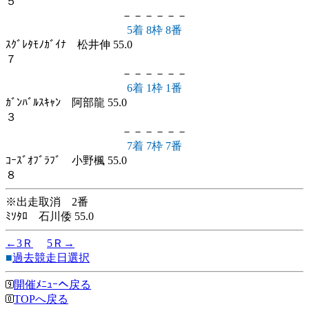
５
－－－－－－
5着 8枠 8番
ｽｸﾞﾚﾀﾓﾉｶﾞｲﾅ 松井伸 55.0
７
－－－－－－
6着 1枠 1番
ｶﾞﾝﾊﾞﾙｽｷｬﾝ 阿部龍 55.0
３
－－－－－－
7着 7枠 7番
ｺｰｽﾞｵﾌﾞﾗﾌﾞ 小野楓 55.0
８
※出走取消 2番
ﾐｿﾀﾛ 石川倭 55.0
←3Ｒ
5Ｒ→
■
過去競走日選択
開催ﾒﾆｭｰへ戻る
TOPへ戻る