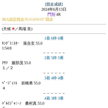
[競走成績]
2024年6月13日
門別
4R
JRA認定競走ﾌﾚｯｼｭﾁｬﾚﾝｼﾞ競走
(天候
／馬場 良)
1着 6枠 6番
ｷﾝｸﾞﾐﾆｽﾀｰ 落合玄 55.0
1:54:8
－－－－－－
2着 5枠 5番
ｱｻﾏ 服部茂 55.0
１／２
－－－－－－
3着 4枠 4番
ﾍﾟｰｼﾞｪﾝﾄ 岩橋勇 55.0
４
－－－－－－
4着 3枠 3番
ﾊﾟﾙﾐｼﾞｬﾆｰﾉ 桑村真 55.0