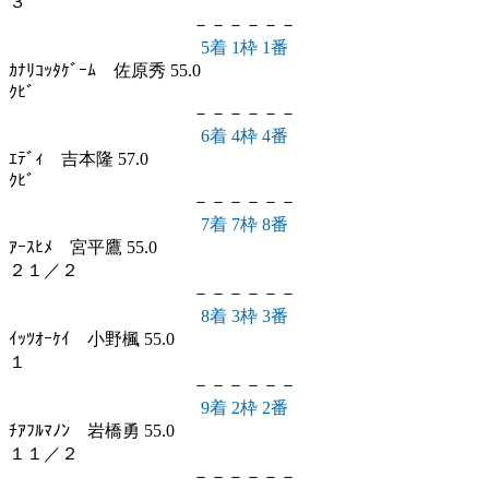
３
－－－－－－
5着 1枠 1番
ｶﾅﾘｺｯﾀｹﾞｰﾑ 佐原秀 55.0
ｸﾋﾞ
－－－－－－
6着 4枠 4番
ｴﾃﾞｨ 吉本隆 57.0
ｸﾋﾞ
－－－－－－
7着 7枠 8番
ｱｰｽﾋﾒ 宮平鷹 55.0
２１／２
－－－－－－
8着 3枠 3番
ｲｯﾂｵｰｹｲ 小野楓 55.0
１
－－－－－－
9着 2枠 2番
ﾁｱﾌﾙﾏﾉﾝ 岩橋勇 55.0
１１／２
－－－－－－