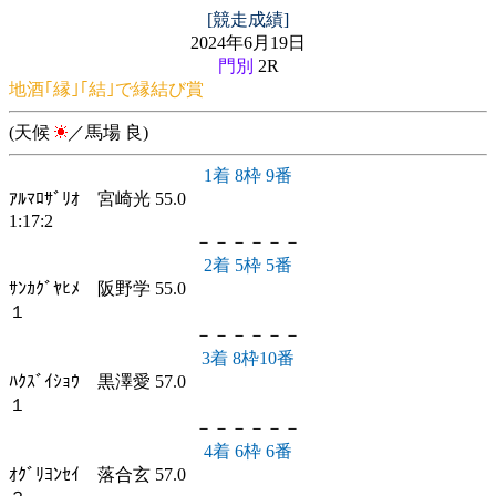
[競走成績]
2024年6月19日
門別
2R
地酒｢縁｣｢結｣で縁結び賞
(天候
／馬場 良)
1着 8枠 9番
ｱﾙﾏﾛｻﾞﾘｵ 宮崎光 55.0
1:17:2
－－－－－－
2着 5枠 5番
ｻﾝｶｸﾞﾔﾋﾒ 阪野学 55.0
１
－－－－－－
3着 8枠10番
ﾊｸｽﾞｲｼｮｳ 黒澤愛 57.0
１
－－－－－－
4着 6枠 6番
ｵｸﾞﾘﾖﾝｾｲ 落合玄 57.0