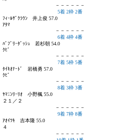
－－－－－－
5着 2枠 2番
ﾌｨｰﾙｻﾞｸﾗｳﾝ 井上俊 57.0
ｱﾀﾏ
－－－－－－
6着 4枠 4番
ﾊﾞﾌﾞﾘｰﾀﾞｯｼｭ 若杉朝 54.0
ｸﾋﾞ
－－－－－－
7着 5枠 5番
ﾀｲｷｵﾅｰﾄﾞ 岩橋勇 57.0
ｸﾋﾞ
－－－－－－
8着 3枠 3番
ﾔﾏﾆﾝﾘｰﾘｵ 小野楓 55.0
２１／２
－－－－－－
9着 7枠 8番
ｱｵｲﾂｷ 吉本隆 55.0
４
－－－－－－