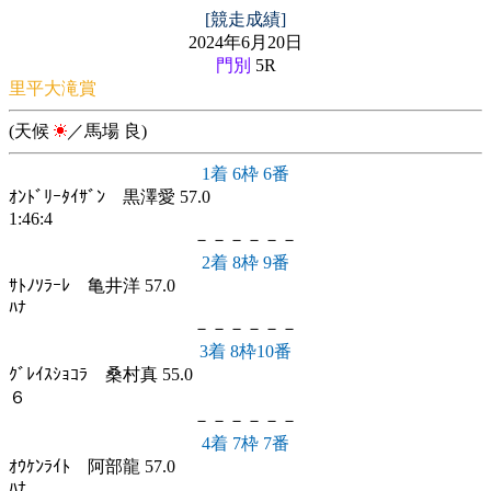
[競走成績]
2024年6月20日
門別
5R
里平大滝賞
(天候
／馬場 良)
1着 6枠 6番
ｵﾝﾄﾞﾘｰﾀｲｻﾞﾝ 黒澤愛 57.0
1:46:4
－－－－－－
2着 8枠 9番
ｻﾄﾉｿﾗｰﾚ 亀井洋 57.0
ﾊﾅ
－－－－－－
3着 8枠10番
ｸﾞﾚｲｽｼｮｺﾗ 桑村真 55.0
６
－－－－－－
4着 7枠 7番
ｵｳｹﾝﾗｲﾄ 阿部龍 57.0
ﾊﾅ