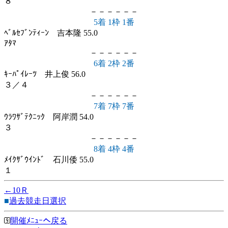
８
－－－－－－
5着 1枠 1番
ﾍﾞﾙｾﾌﾞﾝﾃｨｰﾝ 吉本隆 55.0
ｱﾀﾏ
－－－－－－
6着 2枠 2番
ｷｰﾊﾟｲﾚｰﾂ 井上俊 56.0
３／４
－－－－－－
7着 7枠 7番
ｳﾗﾜｻﾞﾃｸﾆｯｸ 阿岸潤 54.0
３
－－－－－－
8着 4枠 4番
ﾒｲｸｻﾞｳｲﾝﾄﾞ 石川倭 55.0
１
←10Ｒ
■
過去競走日選択
開催ﾒﾆｭｰへ戻る