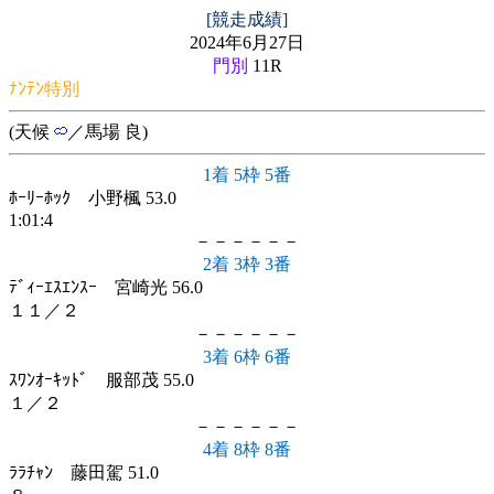
[競走成績]
2024年6月27日
門別
11R
ﾅﾝﾃﾝ特別
(天候
／馬場 良)
1着 5枠 5番
ﾎｰﾘｰﾎｯｸ 小野楓 53.0
1:01:4
－－－－－－
2着 3枠 3番
ﾃﾞｨｰｴｽｴﾝｽｰ 宮崎光 56.0
１１／２
－－－－－－
3着 6枠 6番
ｽﾜﾝｵｰｷｯﾄﾞ 服部茂 55.0
１／２
－－－－－－
4着 8枠 8番
ﾗﾗﾁｬﾝ 藤田駕 51.0