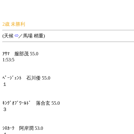
2歳 未勝利
(天候
／馬場 稍重)
ｱｻﾏ 服部茂 55.0
1:53:5
ﾍﾟｰｼﾞｪﾝﾄ 石川倭 55.0
１
ｷﾝｸﾞｵﾌﾞﾜｰﾙﾄﾞ 落合玄 55.0
３
ｼﾛｶｰｸ 阿岸潤 53.0