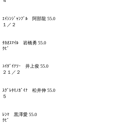
４
ｴｲｼﾝｼﾞｬﾝﾌﾞﾙ 阿部龍 55.0
１／２
ﾀｶｵｽﾏｲﾙ 岩橋勇 55.0
ｸﾋﾞ
ﾕｲﾀﾞｲﾅｿｰ 井上俊 55.0
２１／２
ｽｸﾞﾚﾀﾓﾉｶﾞｲﾅ 松井伸 55.0
５
ﾚﾝﾏ 黒澤愛 55.0
ｸﾋﾞ