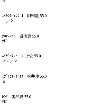
４
ｴｲｼﾝｼﾞｬﾝﾌﾞﾙ 阿部龍 55.0
１／２
ﾀｶｵｽﾏｲﾙ 岩橋勇 55.0
ｸﾋﾞ
ﾕｲﾀﾞｲﾅｿｰ 井上俊 55.0
２１／２
ｽｸﾞﾚﾀﾓﾉｶﾞｲﾅ 松井伸 55.0
５
ﾚﾝﾏ 黒澤愛 55.0
ｸﾋﾞ