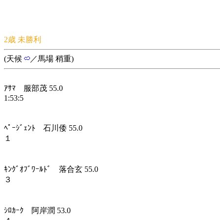
2歳 未勝利
(天候
／馬場 稍重)
ｱｻﾏ 服部茂 55.0
1:53:5
ﾍﾟｰｼﾞｪﾝﾄ 石川倭 55.0
１
ｷﾝｸﾞｵﾌﾞﾜｰﾙﾄﾞ 落合玄 55.0
３
ｼﾛｶｰｸ 阿岸潤 53.0