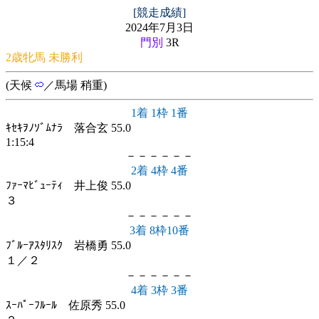
[競走成績]
2024年7月3日
門別
3R
2歳牝馬 未勝利
(天候
／馬場 稍重)
1着 1枠 1番
ｷｾｷｦﾉｿﾞﾑﾅﾗ 落合玄 55.0
1:15:4
－－－－－－
2着 4枠 4番
ﾌｧｰﾏﾋﾞｭｰﾃｨ 井上俊 55.0
３
－－－－－－
3着 8枠10番
ﾌﾞﾙｰｱｽﾀﾘｽｸ 岩橋勇 55.0
１／２
－－－－－－
4着 3枠 3番
ｽｰﾊﾟｰﾌﾙｰﾙ 佐原秀 55.0