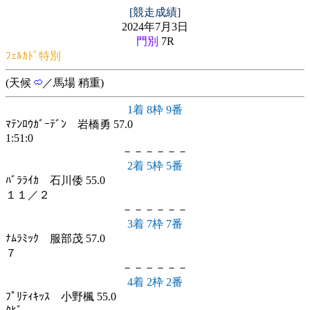
[競走成績]
2024年7月3日
門別
7R
ﾌｪﾙｶﾄﾞ特別
(天候
／馬場 稍重)
1着 8枠 9番
ﾏﾃﾝﾛｳｶﾞｰﾃﾞﾝ 岩橋勇 57.0
1:51:0
－－－－－－
2着 5枠 5番
ﾊﾞﾗﾗｲｶ 石川倭 55.0
１１／２
－－－－－－
3着 7枠 7番
ﾅﾑﾗﾐｯｸ 服部茂 57.0
７
－－－－－－
4着 2枠 2番
ﾌﾟﾘﾃｨｷｯｽ 小野楓 55.0