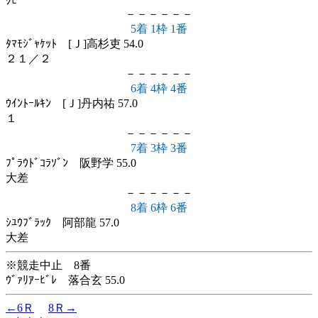
ｸﾋﾞ
－－－－－－
5着 1枠 1番
ﾀﾏﾓｼﾞｬｹｯﾄ [Ｊ]高杉吏 54.0
２１／２
－－－－－－
6着 4枠 4番
ｳｲﾝﾄｰﾙｷﾝ [Ｊ]丹内祐 57.0
１
－－－－－－
7着 3枠 3番
ﾌﾟﾗｳﾄﾞｺﾗｿﾞﾝ 阪野学 55.0
大差
－－－－－－
8着 6枠 6番
ｼﾕｳﾌﾞﾗｯｸ 阿部龍 57.0
大差
※競走中止 8番
ｳﾞｧﾘｱｰﾋﾞﾚ 落合玄 55.0
←6Ｒ
8Ｒ→