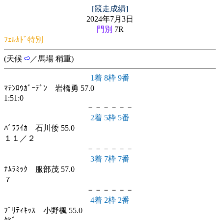
[競走成績]
2024年7月3日
門別
7R
ﾌｪﾙｶﾄﾞ特別
(天候
／馬場 稍重)
1着 8枠 9番
ﾏﾃﾝﾛｳｶﾞｰﾃﾞﾝ 岩橋勇 57.0
1:51:0
－－－－－－
2着 5枠 5番
ﾊﾞﾗﾗｲｶ 石川倭 55.0
１１／２
－－－－－－
3着 7枠 7番
ﾅﾑﾗﾐｯｸ 服部茂 57.0
７
－－－－－－
4着 2枠 2番
ﾌﾟﾘﾃｨｷｯｽ 小野楓 55.0