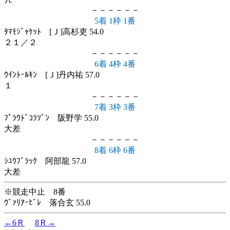
ｸﾋﾞ
－－－－－－
5着 1枠 1番
ﾀﾏﾓｼﾞｬｹｯﾄ [Ｊ]高杉吏 54.0
２１／２
－－－－－－
6着 4枠 4番
ｳｲﾝﾄｰﾙｷﾝ [Ｊ]丹内祐 57.0
１
－－－－－－
7着 3枠 3番
ﾌﾟﾗｳﾄﾞｺﾗｿﾞﾝ 阪野学 55.0
大差
－－－－－－
8着 6枠 6番
ｼﾕｳﾌﾞﾗｯｸ 阿部龍 57.0
大差
※競走中止 8番
ｳﾞｧﾘｱｰﾋﾞﾚ 落合玄 55.0
←6Ｒ
8Ｒ→