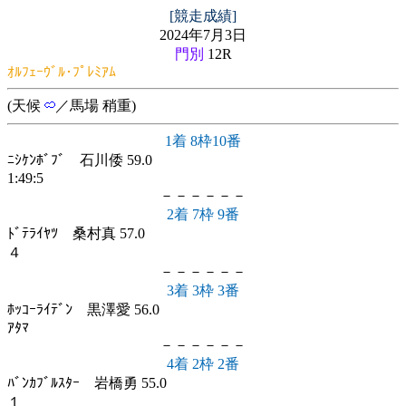
[競走成績]
2024年7月3日
門別
12R
ｵﾙﾌｪｰｳﾞﾙ･ﾌﾟﾚﾐｱﾑ
(天候
／馬場 稍重)
1着 8枠10番
ﾆｼｹﾝﾎﾞﾌﾞ 石川倭 59.0
1:49:5
－－－－－－
2着 7枠 9番
ﾄﾞﾃﾗｲﾔﾂ 桑村真 57.0
４
－－－－－－
3着 3枠 3番
ﾎｯｺｰﾗｲﾃﾞﾝ 黒澤愛 56.0
ｱﾀﾏ
－－－－－－
4着 2枠 2番
ﾊﾞﾝｶﾌﾞﾙｽﾀｰ 岩橋勇 55.0
１