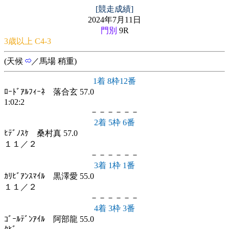
[競走成績]
2024年7月11日
門別
9R
3歳以上 C4-3
(天候
／馬場 稍重)
1着 8枠12番
ﾛｰﾄﾞｱﾙﾌｨｰﾈ 落合玄 57.0
1:02:2
－－－－－－
2着 5枠 6番
ﾋﾃﾞﾉｽｹ 桑村真 57.0
１１／２
－－－－－－
3着 1枠 1番
ｶﾘﾋﾞｱﾝｽﾏｲﾙ 黒澤愛 55.0
１１／２
－－－－－－
4着 3枠 3番
ｺﾞｰﾙﾃﾞﾝｱｲﾙ 阿部龍 55.0