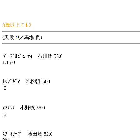
3歳以上 C4-2
(天候
／馬場 良)
ﾊﾟｰﾌﾟﾙﾋﾞｭｰﾃｨ 石川倭 55.0
1:15:0
ﾄｯﾌﾟｷﾞｱ 若杉朝 54.0
２
ﾐｽﾅﾝﾅ 小野楓 55.0
３
ｽｽﾞｵﾘｰﾌﾞ 藤田駕 52.0