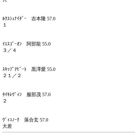
ｸﾋﾞ
ﾙｸｽｼｭﾅｲﾀﾞｰ 吉本隆 57.0
１
ｲｴｽｺﾞｰｵﾝ 阿部龍 55.0
３／４
ｽｷｯﾌﾟｱﾋﾞｰﾄ 黒澤愛 55.0
２１／２
ﾀｲｷﾚｳﾞｨﾝ 服部茂 57.0
２
ｳﾞｨﾕﾉｰｸ 落合玄 57.0
大差