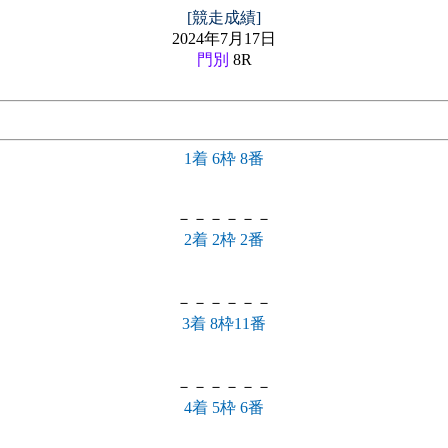
[競走成績]
2024年7月17日
門別
8R
1着 6枠 8番
－－－－－－
2着 2枠 2番
－－－－－－
3着 8枠11番
－－－－－－
4着 5枠 6番