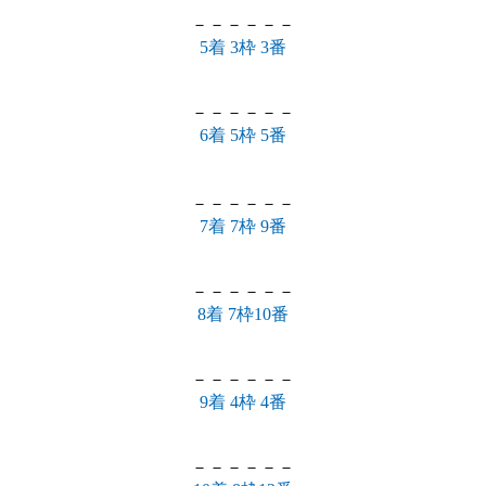
－－－－－－
5着 3枠 3番
－－－－－－
6着 5枠 5番
－－－－－－
7着 7枠 9番
－－－－－－
8着 7枠10番
－－－－－－
9着 4枠 4番
－－－－－－