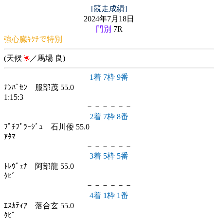
[競走成績]
2024年7月18日
門別
7R
強心臓ｷｸﾁで特別
(天候
／馬場 良)
1着 7枠 9番
ﾅﾝﾊﾟｾﾝ 服部茂 55.0
1:15:3
－－－－－－
2着 7枠 8番
ﾌﾟﾁﾌﾟﾗｰｼﾞｭ 石川倭 55.0
ｱﾀﾏ
－－－－－－
3着 5枠 5番
ﾄﾚｳﾞｪﾅ 阿部龍 55.0
ｸﾋﾞ
－－－－－－
4着 1枠 1番
ｴｽｶﾃｨｱ 落合玄 55.0
ｸﾋﾞ