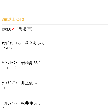
3歳以上 C4-3
(天候
／馬場 重)
ｻﾝﾄﾞｵﾌﾞｴﾃﾙ 落合玄 57.0
1:51:6
ｸｨｰﾝﾙｰﾗｰ 岩橋勇 55.0
１１／２
ｸｰﾙｷﾞﾌﾞｽ 井上俊 57.0
８
ﾆｯﾄｳｱｲｱﾝ 松井伸 57.0