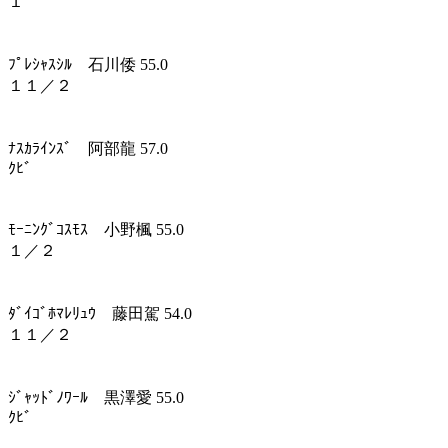
１
ﾌﾟﾚｼｬｽｼﾙ 石川倭 55.0
１１／２
ﾅｽｶﾗｲﾝｽﾞ 阿部龍 57.0
ｸﾋﾞ
ﾓｰﾆﾝｸﾞｺｽﾓｽ 小野楓 55.0
１／２
ﾀﾞｲｺﾞﾎﾏﾚﾘｭｳ 藤田駕 54.0
１１／２
ｼﾞｬｯﾄﾞﾉﾜｰﾙ 黒澤愛 55.0
ｸﾋﾞ