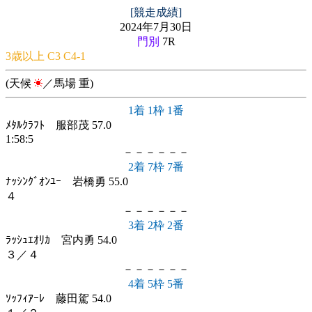
[競走成績]
2024年7月30日
門別
7R
3歳以上 C3 C4-1
(天候
／馬場 重)
1着 1枠 1番
ﾒﾀﾙｸﾗﾌﾄ 服部茂 57.0
1:58:5
－－－－－－
2着 7枠 7番
ﾅｯｼﾝｸﾞｵﾝﾕｰ 岩橋勇 55.0
４
－－－－－－
3着 2枠 2番
ﾗｯｼｭｴｵﾘｶ 宮内勇 54.0
３／４
－－－－－－
4着 5枠 5番
ｿｯﾌｨｱｰﾚ 藤田駕 54.0