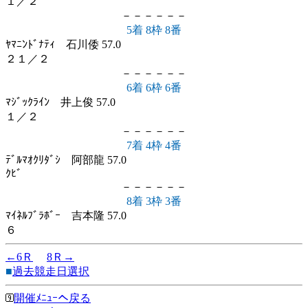
１／２
－－－－－－
5着 8枠 8番
ﾔﾏﾆﾝﾄﾞﾅﾃｨ 石川倭 57.0
２１／２
－－－－－－
6着 6枠 6番
ﾏｼﾞｯｸﾗｲﾝ 井上俊 57.0
１／２
－－－－－－
7着 4枠 4番
ﾃﾞﾙﾏｵｸﾘﾀﾞｼ 阿部龍 57.0
ｸﾋﾞ
－－－－－－
8着 3枠 3番
ﾏｲﾈﾙﾌﾞﾗﾎﾞｰ 吉本隆 57.0
６
←6Ｒ
8Ｒ→
■
過去競走日選択
開催ﾒﾆｭｰへ戻る