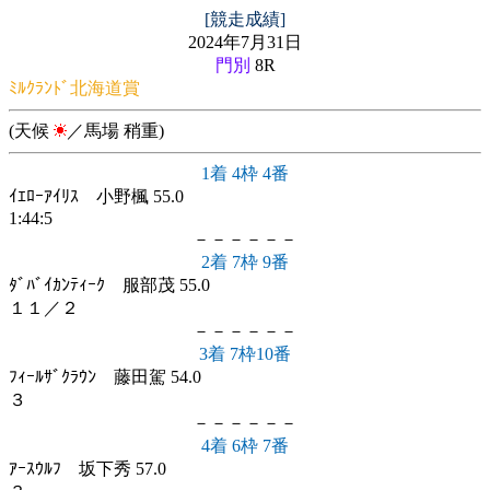
[競走成績]
2024年7月31日
門別
8R
ﾐﾙｸﾗﾝﾄﾞ北海道賞
(天候
／馬場 稍重)
1着 4枠 4番
ｲｴﾛｰｱｲﾘｽ 小野楓 55.0
1:44:5
－－－－－－
2着 7枠 9番
ﾀﾞﾊﾞｲｶﾝﾃｨｰｸ 服部茂 55.0
１１／２
－－－－－－
3着 7枠10番
ﾌｨｰﾙｻﾞｸﾗｳﾝ 藤田駕 54.0
３
－－－－－－
4着 6枠 7番
ｱｰｽｳﾙﾌ 坂下秀 57.0