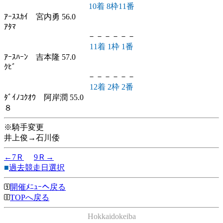
10着 8枠11番
ｱｰｽｽｶｲ 宮内勇 56.0
ｱﾀﾏ
－－－－－－
11着 1枠 1番
ｱｰｽﾊｰﾝ 吉本隆 57.0
ｸﾋﾞ
－－－－－－
12着 2枠 2番
ﾀﾞｲﾉｺｸｵｳ 阿岸潤 55.0
８
※騎手変更
井上俊→石川倭
←7Ｒ
9Ｒ→
■
過去競走日選択
開催ﾒﾆｭｰへ戻る
TOPへ戻る
Hokkaidokeiba