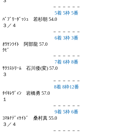
３
－－－－－－
5着 5枠 5番
ﾊﾞﾌﾞﾘｰﾀﾞｯｼｭ 若杉朝 54.0
３／４
－－－－－－
6着 3枠 3番
ｵｳｹﾝﾗｲﾄ 阿部龍 57.0
ｸﾋﾞ
－－－－－－
7着 6枠 8番
ｻｸﾗｽﾄﾘｰﾑ 石川倭(変) 57.0
３
－－－－－－
8着 8枠12番
ﾀｲｷﾚｳﾞｨﾝ 岩橋勇 57.0
１
－－－－－－
9着 5枠 6番
ｺﾏﾙﾅﾃﾞｨｹｲﾄﾞ 桑村真 55.0
３／４
－－－－－－