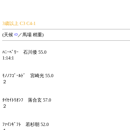
3歳以上 C3 C4-1
(天候
／馬場 稍重)
ﾊﾆｰﾍﾞﾘｰ 石川倭 55.0
1:14:1
ﾓﾉﾉﾌｺﾞｰﾙﾄﾞ 宮崎光 55.0
２
ﾀｲｾｲﾄﾘｵﾝﾌ 落合玄 57.0
２
ﾌｧｲﾝｷﾞﾌﾄ 若杉朝 52.0