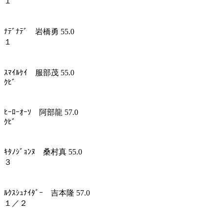
１
ﾅﾃﾞﾅﾃﾞ 岩橋勇 55.0
１
ｽﾏｲﾙｹｲ 服部茂 55.0
ｸﾋﾞ
ﾋｰﾛｰｵｰｿ 阿部龍 57.0
ｸﾋﾞ
ｷﾀﾉｼﾞｮﾝﾇ 桑村真 55.0
３
ﾙｸｽｼｭﾅｲﾀﾞｰ 吉本隆 57.0
１／２