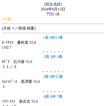
[競走成績]
2024年8月13日
門別
1R
ﾐｼｬ賞
(天候
／馬場 稍重)
1着 8枠11番
ｵｰｲｸﾓﾖ 桑村真 55.0
1:02:7
－－－－－－
2着 3枠 3番
ﾛﾋﾟｱ 石川倭 55.0
１１／２
－－－－－－
3着 8枠12番
ｴﾑﾃｨﾋﾟｰｽ 黒澤愛 55.0
１
－－－－－－
4着 6枠 7番
ﾌﾗﾜｰｽﾃﾗ 落合玄 55.0