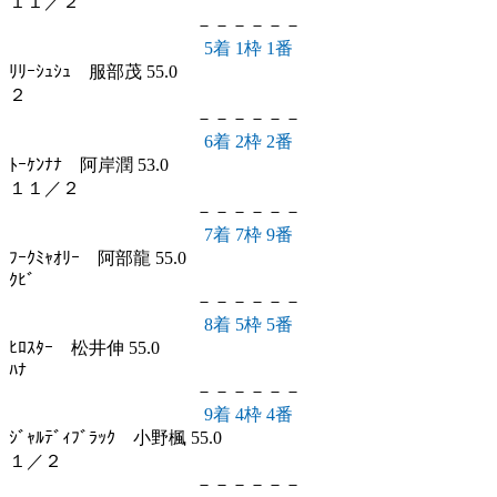
１１／２
－－－－－－
5着 1枠 1番
ﾘﾘｰｼｭｼｭ 服部茂 55.0
２
－－－－－－
6着 2枠 2番
ﾄｰｹﾝﾅﾅ 阿岸潤 53.0
１１／２
－－－－－－
7着 7枠 9番
ﾌｰｸﾐｬｵﾘｰ 阿部龍 55.0
ｸﾋﾞ
－－－－－－
8着 5枠 5番
ﾋﾛｽﾀｰ 松井伸 55.0
ﾊﾅ
－－－－－－
9着 4枠 4番
ｼﾞｬﾙﾃﾞｨﾌﾞﾗｯｸ 小野楓 55.0
１／２
－－－－－－