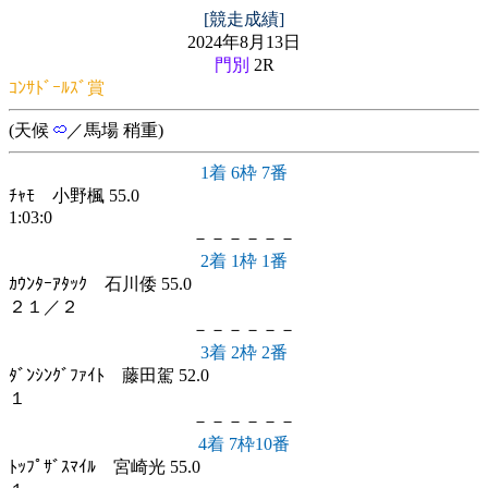
[競走成績]
2024年8月13日
門別
2R
ｺﾝｻﾄﾞｰﾙｽﾞ賞
(天候
／馬場 稍重)
1着 6枠 7番
ﾁｬﾓ 小野楓 55.0
1:03:0
－－－－－－
2着 1枠 1番
ｶｳﾝﾀｰｱﾀｯｸ 石川倭 55.0
２１／２
－－－－－－
3着 2枠 2番
ﾀﾞﾝｼﾝｸﾞﾌｧｲﾄ 藤田駕 52.0
１
－－－－－－
4着 7枠10番
ﾄｯﾌﾟｻﾞｽﾏｲﾙ 宮崎光 55.0