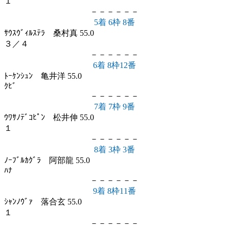
１
－－－－－－
5着 6枠 8番
ｻｳｽｳﾞｨﾙｽﾃﾗ 桑村真 55.0
３／４
－－－－－－
6着 8枠12番
ﾄｰｹﾝｼｭﾝ 亀井洋 55.0
ｸﾋﾞ
－－－－－－
7着 7枠 9番
ｳﾜｻﾉﾃﾞｺﾋﾟﾝ 松井伸 55.0
１
－－－－－－
8着 3枠 3番
ﾉｰﾌﾞﾙｶｸﾞﾗ 阿部龍 55.0
ﾊﾅ
－－－－－－
9着 8枠11番
ｼｬﾝﾉｳﾞｧ 落合玄 55.0
１
－－－－－－