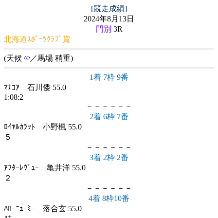
[競走成績]
2024年8月13日
門別
3R
北海道ｽﾎﾟｰﾂｸﾗﾌﾞ賞
(天候
／馬場 稍重)
1着 7枠 9番
ﾏﾅｺｱ 石川倭 55.0
1:08:2
－－－－－－
2着 6枠 7番
ﾛｲﾔﾙｶﾗｯﾄ 小野楓 55.0
５
－－－－－－
3着 2枠 2番
ｱﾌﾀｰﾚｳﾞｭｰ 亀井洋 55.0
２
－－－－－－
4着 8枠10番
ﾊﾛｰﾆｭｰﾐｰ 落合玄 55.0