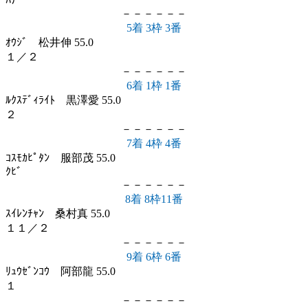
ﾊﾅ
－－－－－－
5着 3枠 3番
ｵｳｼﾞ 松井伸 55.0
１／２
－－－－－－
6着 1枠 1番
ﾙｸｽﾃﾞｨﾗｲﾄ 黒澤愛 55.0
２
－－－－－－
7着 4枠 4番
ｺｽﾓｶﾋﾟﾀﾝ 服部茂 55.0
ｸﾋﾞ
－－－－－－
8着 8枠11番
ｽｲﾚﾝﾁｬﾝ 桑村真 55.0
１１／２
－－－－－－
9着 6枠 6番
ﾘｭｳｾﾞﾝｺｳ 阿部龍 55.0
１
－－－－－－