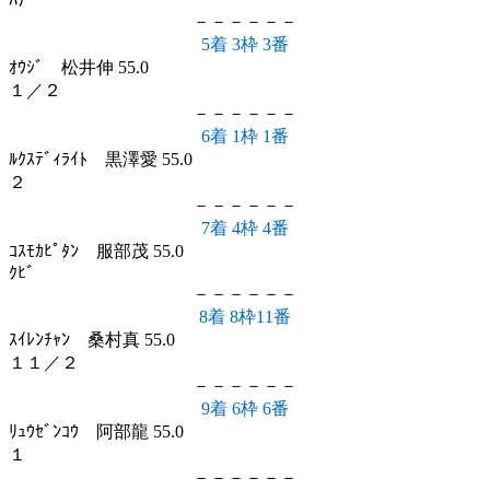
ﾊﾅ
－－－－－－
5着 3枠 3番
ｵｳｼﾞ 松井伸 55.0
１／２
－－－－－－
6着 1枠 1番
ﾙｸｽﾃﾞｨﾗｲﾄ 黒澤愛 55.0
２
－－－－－－
7着 4枠 4番
ｺｽﾓｶﾋﾟﾀﾝ 服部茂 55.0
ｸﾋﾞ
－－－－－－
8着 8枠11番
ｽｲﾚﾝﾁｬﾝ 桑村真 55.0
１１／２
－－－－－－
9着 6枠 6番
ﾘｭｳｾﾞﾝｺｳ 阿部龍 55.0
１
－－－－－－