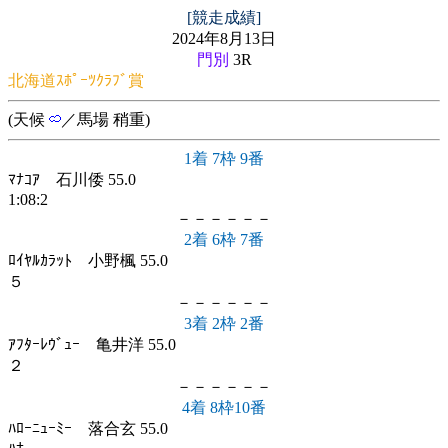
[競走成績]
2024年8月13日
門別
3R
北海道ｽﾎﾟｰﾂｸﾗﾌﾞ賞
(天候
／馬場 稍重)
1着 7枠 9番
ﾏﾅｺｱ 石川倭 55.0
1:08:2
－－－－－－
2着 6枠 7番
ﾛｲﾔﾙｶﾗｯﾄ 小野楓 55.0
５
－－－－－－
3着 2枠 2番
ｱﾌﾀｰﾚｳﾞｭｰ 亀井洋 55.0
２
－－－－－－
4着 8枠10番
ﾊﾛｰﾆｭｰﾐｰ 落合玄 55.0